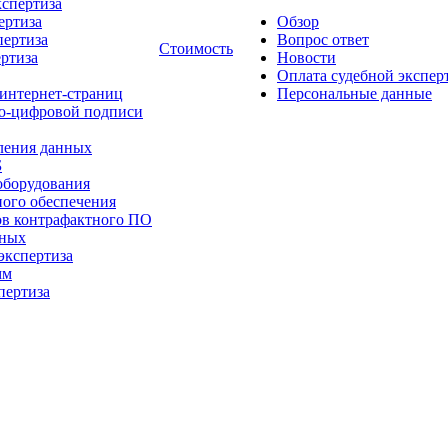
кспертиза
ертиза
Обзор
пертиза
Вопрос ответ
Стоимость
ертиза
Новости
Оплата судебной экспер
интернет-страниц
Персональные данные
но-цифровой подписи
ления данных
Б
оборудования
ого обеспечения
ов контрафактного ПО
нных
экспертиза
мм
пертиза