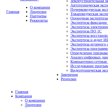
Землеустроительная э
Автотехническая эксп
О компании
Почерковедческая экс
Главная
Лицензии
Товароведческая эксп
Партнеры
Оценочная экспертиза
Реквизиты
Экспертиза фиксации 
Экспертиза электрон
Экспертиза ПО 1С
Экспертиза восстанов
Экспертиза и аудит И
Экспертиза игорного 
Экспертиза программн
Определение признак
Анализ цифровых да
Компьютерно-сетевая 
Исследование програ
Видеотехническая экс
Заверения
Рецензии
Главная
Компания
О компании
Лицензии