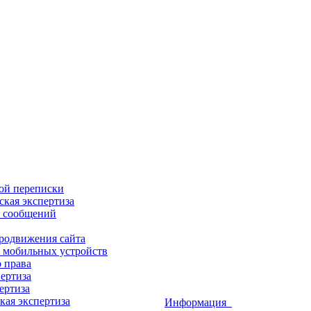
ой переписки
кая экспертиза
х сообщений
продвижения сайта
 мобильных устройств
о права
ертиза
ертиза
кая экспертиза
Информация