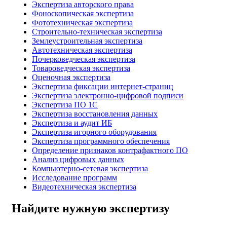
Экспертиза авторского права
Фоноскопическая экспертиза
Фототехническая экспертиза
Строительно-техническая экспертиза
Землеустроительная экспертиза
Автотехническая экспертиза
Почерковедческая экспертиза
Товароведческая экспертиза
Оценочная экспертиза
Экспертиза фиксации интернет-страниц
Экспертиза электронно-цифровой подписи
Экспертиза ПО 1С
Экспертиза восстановления данных
Экспертиза и аудит ИБ
Экспертиза игорного оборудования
Экспертиза программного обеспечения
Определение признаков контрафактного ПО
Анализ цифровых данных
Компьютерно-сетевая экспертиза
Исследование программ
Видеотехническая экспертиза
Найдите нужную экспертизу